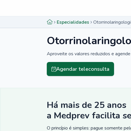
Menu lateral
Menu lateral
Especialidades
Otorrinolaringolog
Otorrinolaringol
Aproveite os valores reduzidos e agende 
Agendar teleconsulta
Há mais de 25 anos
a Medprev facilita s
O princípio é simples: pague somente pelo