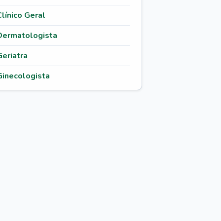
Clínico Geral
Dermatologista
Geriatra
Ginecologista