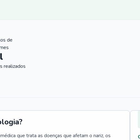
tos de
ames
l
 realizados
ologia?
e médica que trata as doenças que afetam o nariz, os