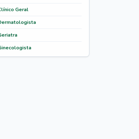
Clínico Geral
Dermatologista
Geriatra
Ginecologista