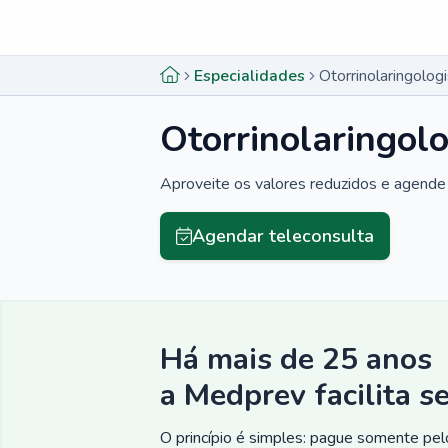
Menu lateral
Menu lateral
Especialidades
Otorrinolaringolo
Otorrinolaringol
Aproveite os valores reduzidos e agende 
Agendar teleconsulta
Há mais de 25 anos
a Medprev facilita s
O princípio é simples: pague somente pelo