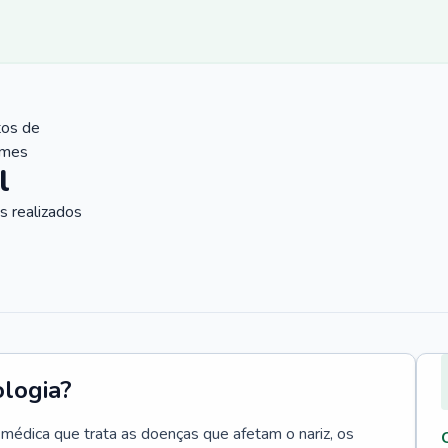
tos de
ames
l
 realizados
ologia?
e médica que trata as doenças que afetam o nariz, os