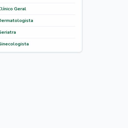
Clínico Geral
Dermatologista
Geriatra
Ginecologista