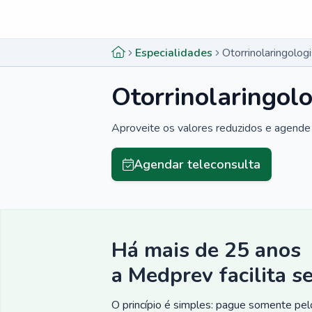
Menu lateral
Menu lateral
Especialidades
Otorrinolaringolog
Otorrinolaringol
Aproveite os valores reduzidos e agende 
Agendar teleconsulta
Há mais de 25 anos
a Medprev facilita s
O princípio é simples: pague somente pelo