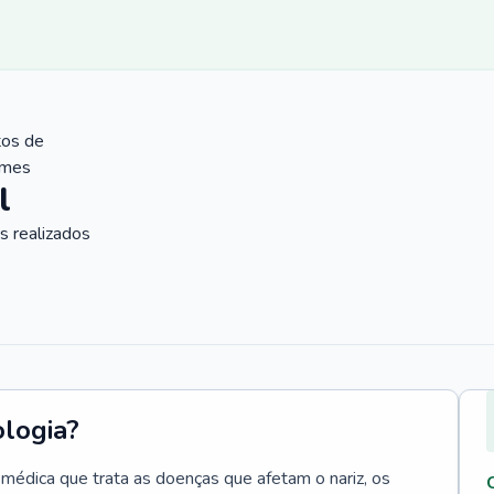
tos de
ames
l
 realizados
ologia?
e médica que trata as doenças que afetam o nariz, os