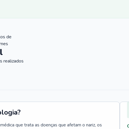
tos de
ames
l
 realizados
ologia?
e médica que trata as doenças que afetam o nariz, os