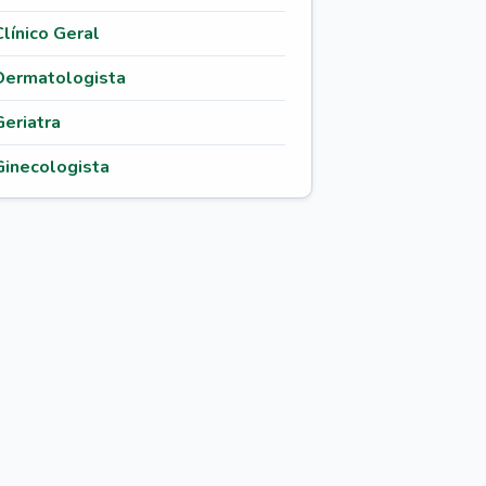
Clínico Geral
Dermatologista
Geriatra
Ginecologista