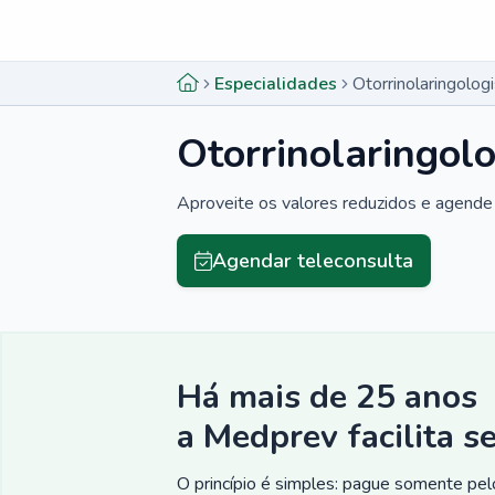
Menu lateral
Menu lateral
Especialidades
Otorrinolaringolog
Otorrinolaringol
Aproveite os valores reduzidos e agende 
Agendar teleconsulta
Há mais de 25 anos
a Medprev facilita s
O princípio é simples: pague somente pelo