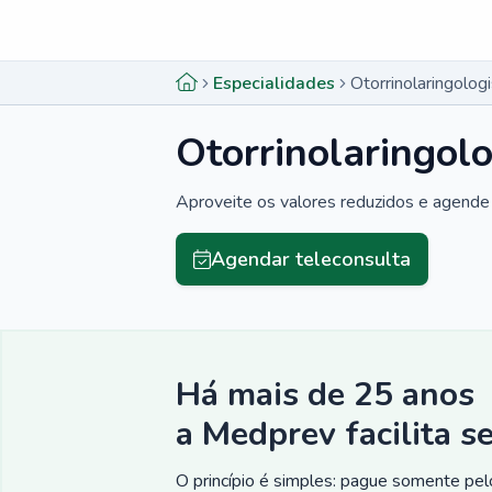
Menu lateral
Menu lateral
Especialidades
Otorrinolaringolog
Otorrinolaringol
Aproveite os valores reduzidos e agende 
Agendar teleconsulta
Há mais de 25 anos
a Medprev facilita s
O princípio é simples: pague somente pelo