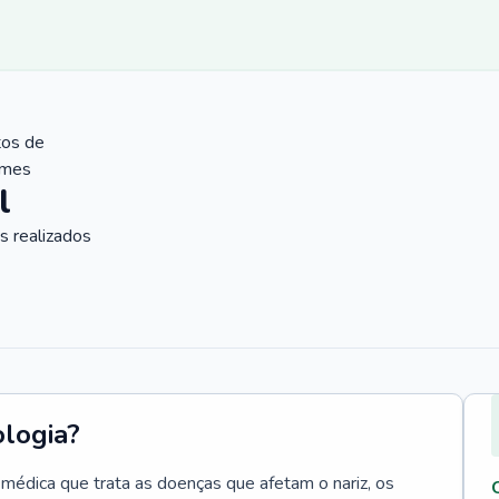
tos de
ames
l
 realizados
ologia?
e médica que trata as doenças que afetam o nariz, os