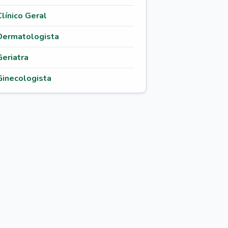
Clínico Geral
Dermatologista
Geriatra
Ginecologista