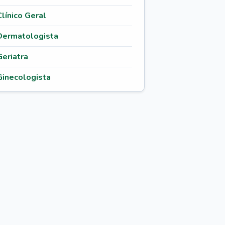
Clínico Geral
Dermatologista
Geriatra
Ginecologista