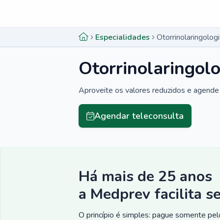
Menu lateral
Menu lateral
Especialidades
Otorrinolaringolo
Otorrinolaringol
Aproveite os valores reduzidos e agende 
Agendar teleconsulta
Há mais de 25 anos
a Medprev facilita s
O princípio é simples: pague somente pelo