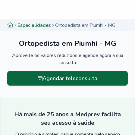
Menu lateral
Menu lateral
Especialidades
Ortopedista em Piumhi - MG
Ortopedista em Piumhi - MG
Aproveite os valores reduzidos e agende agora a sua
consulta.
Agendar teleconsulta
Há mais de 25 anos a Medprev facilita
seu acesso à saúde
O princípio é simples: pague somente pelo serviço