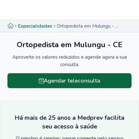
Menu lateral
Menu lateral
Especialidades
Ortopedista em Mulungu - CE
Ortopedista em Mulungu - CE
Aproveite os valores reduzidos e agende agora a sua
consulta.
Agendar teleconsulta
Há mais de 25 anos a Medprev facilita
seu acesso à saúde
O princípio é simples: pague somente pelo serviço