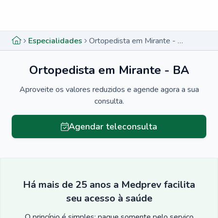
Menu lateral
Menu lateral
Especialidades
Ortopedista em Mirante - BA
Ortopedista em Mirante - BA
Aproveite os valores reduzidos e agende agora a sua
consulta.
Agendar teleconsulta
Há mais de 25 anos a Medprev facilita
seu acesso à saúde
O princípio é simples: pague somente pelo serviço