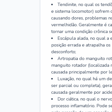
Tendinite, no qual os tendõ
e sistema locomotor) sofrem 
causando dores, problemas no
vermelhidão. Geralmente é ca
tornar uma condição crônica se
Escápula alada, no qual a e
posição errada e atrapalha o
desconforto;
Artropatia do manguito rot
manguito rotador (localizada
causada principalmente por les
Luxação, no qual há um de
ser parcial ou completa), ger
causada geralmente por aciden
Dor ciática, no qual o ner
processo inflamatório. Pode s