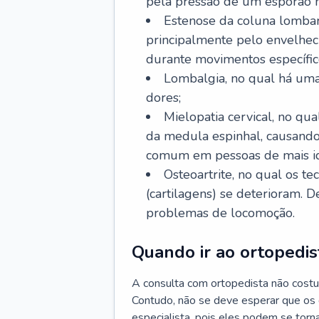
pela pressão de um esporão n
Estenose da coluna lombar
principalmente pelo envelhec
durante movimentos específic
Lombalgia, no qual há uma
dores;
Mielopatia cervical, no q
da medula espinhal, causando
comum em pessoas de mais i
Osteoartrite, no qual os te
(cartilagens) se deterioram. 
problemas de locomoção.
Quando ir ao ortopedis
A consulta com ortopedista não costu
Contudo, não se deve esperar que os
especialista, pois eles podem se torna