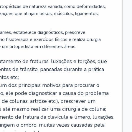
rtopédicas de natureza variada, como deformidades,
luxações que atinjam ossos, músculos, ligamentos,
 exames, estabelece diagnósticos, prescreve
isioterapia e exercícios físicos e realiza cirurgia
z um ortopedista em diferentes áreas:
ratamento de fraturas, luxações e torções, que
tes de trânsito, pancadas durante a prática
os etc.;
é um dos principais motivos para procurar o
so, ele pode diagnosticar a causa do problema
 de colunas, artrose etc.), prescrever um
até mesmo realizar uma cirurgia de coluna;
amento de fratura da clavícula e úmero, luxações,
atingem o ombro, muitas vezes causadas pela