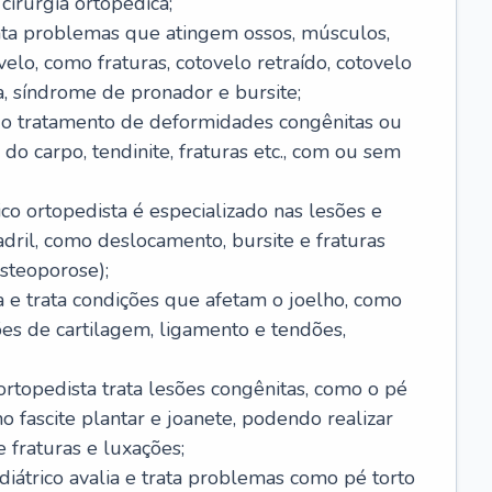
cirurgia ortopédica;
rata problemas que atingem ossos, músculos,
elo, como fraturas, cotovelo retraído, cotovelo
ta, síndrome de pronador e bursite;
ui o tratamento de deformidades congênitas ou
do carpo, tendinite, fraturas etc., com ou sem
ico ortopedista é especializado nas lesões e
ril, como deslocamento, bursite e fraturas
steoporose);
ia e trata condições que afetam o joelho, como
sões de cartilagem, ligamento e tendões,
ortopedista trata lesões congênitas, como o pé
mo fascite plantar e joanete, podendo realizar
 fraturas e luxações;
ediátrico avalia e trata problemas como pé torto