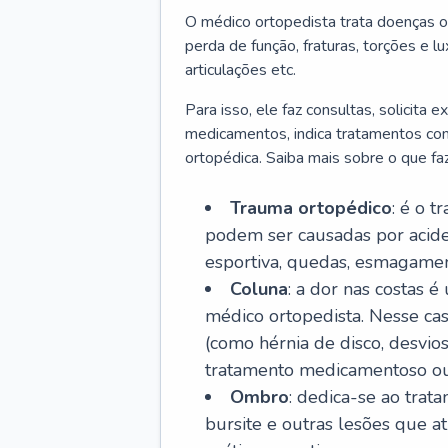
O médico ortopedista trata doenças o
perda de função, fraturas, torções e 
articulações etc.
Para isso, ele faz consultas, solicita
medicamentos, indica tratamentos como f
ortopédica. Saiba mais sobre o que fa
Trauma ortopédico
: é o t
podem ser causadas por aciden
esportiva, quedas, esmagament
Coluna
: a dor nas costas 
médico ortopedista. Nesse ca
(como hérnia de disco, desvios
tratamento medicamentoso ou 
Ombro
: dedica-se ao trat
bursite e outras lesões que 