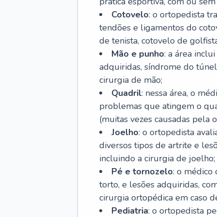
prática esportiva, com ou sem 
Cotovelo
: o ortopedista t
tendões e ligamentos do cotov
de tenista, cotovelo de golfis
Mão e punho
: a área incl
adquiridas, síndrome do túnel 
cirurgia de mão;
Quadril
: nessa área, o méd
problemas que atingem o quad
(muitas vezes causadas pela o
Joelho
: o ortopedista aval
diversos tipos de artrite e le
incluindo a cirurgia de joelho;
Pé e tornozelo
: o médico 
torto, e lesões adquiridas, co
cirurgia ortopédica em caso de
Pediatria
: o ortopedista p