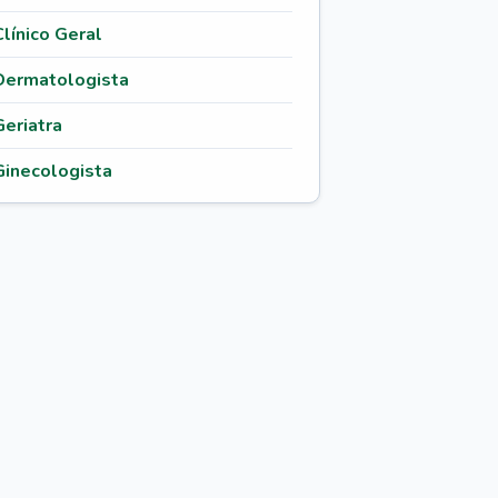
Clínico Geral
Dermatologista
Geriatra
Ginecologista