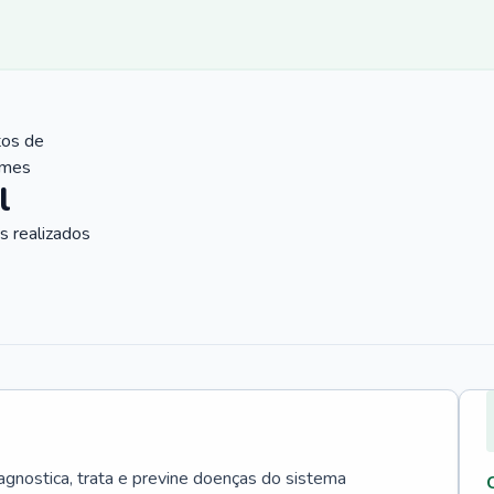
tos de
ames
l
 realizados
agnostica, trata e previne doenças do sistema