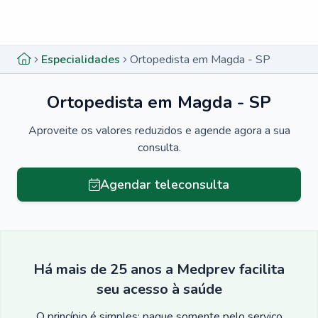
Menu lateral
Menu lateral
Especialidades
Ortopedista em Magda - SP
Ortopedista em Magda - SP
Aproveite os valores reduzidos e agende agora a sua
consulta.
Agendar teleconsulta
Há mais de 25 anos a Medprev facilita
seu acesso à saúde
O princípio é simples: pague somente pelo serviço