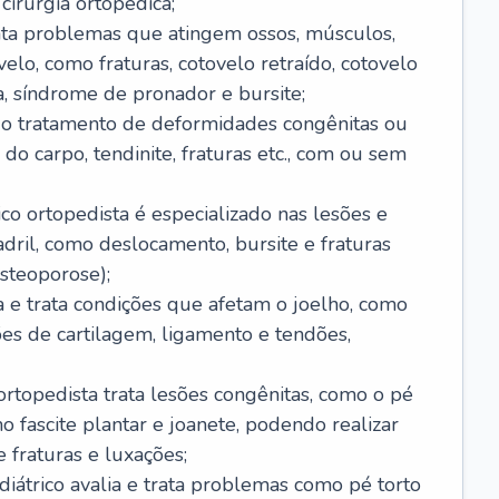
cirurgia ortopédica;
rata problemas que atingem ossos, músculos,
elo, como fraturas, cotovelo retraído, cotovelo
ta, síndrome de pronador e bursite;
ui o tratamento de deformidades congênitas ou
do carpo, tendinite, fraturas etc., com ou sem
ico ortopedista é especializado nas lesões e
ril, como deslocamento, bursite e fraturas
steoporose);
ia e trata condições que afetam o joelho, como
sões de cartilagem, ligamento e tendões,
ortopedista trata lesões congênitas, como o pé
mo fascite plantar e joanete, podendo realizar
 fraturas e luxações;
ediátrico avalia e trata problemas como pé torto