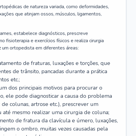
rtopédicas de natureza variada, como deformidades,
luxações que atinjam ossos, músculos, ligamentos,
 exames, estabelece diagnósticos, prescreve
isioterapia e exercícios físicos e realiza cirurgia
z um ortopedista em diferentes áreas:
ratamento de fraturas, luxações e torções, que
tes de trânsito, pancadas durante a prática
os etc.;
é um dos principais motivos para procurar o
so, ele pode diagnosticar a causa do problema
 de colunas, artrose etc.), prescrever um
até mesmo realizar uma cirurgia de coluna;
amento de fratura da clavícula e úmero, luxações,
atingem o ombro, muitas vezes causadas pela