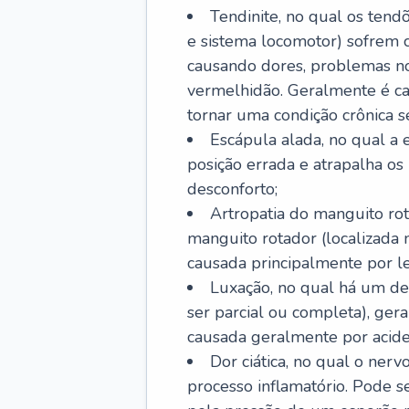
Tendinite, no qual os tendõ
e sistema locomotor) sofrem 
causando dores, problemas no
vermelhidão. Geralmente é ca
tornar uma condição crônica se
Escápula alada, no qual a e
posição errada e atrapalha o
desconforto;
Artropatia do manguito rot
manguito rotador (localizada
causada principalmente por les
Luxação, no qual há um de
ser parcial ou completa), ger
causada geralmente por aciden
Dor ciática, no qual o ner
processo inflamatório. Pode s