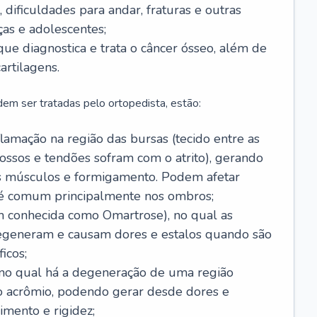
 dificuldades para andar, fraturas e outras
as e adolescentes;
 que diagnostica e trata o câncer ósseo, além de
artilagens.
em ser tratadas pelo ortopedista, estão:
flamação na região das bursas (tecido entre as
ossos e tendões sofram com o atrito), gerando
os músculos e formigamento. Podem afetar
 é comum principalmente nos ombros;
 conhecida como Omartrose), no qual as
degeneram e causam dores e estalos quando são
icos;
, no qual há a degeneração de uma região
e o acrômio, podendo gerar desde dores e
imento e rigidez;