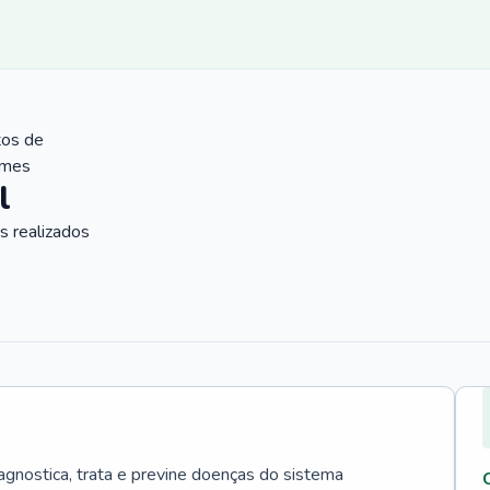
tos de
ames
l
 realizados
agnostica, trata e previne doenças do sistema