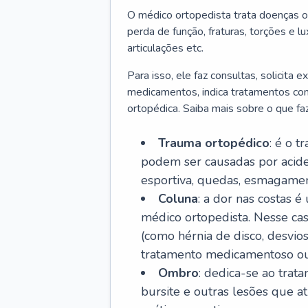
O médico ortopedista trata doenças o
perda de função, fraturas, torções e 
articulações etc.
Para isso, ele faz consultas, solicita
medicamentos, indica tratamentos como f
ortopédica. Saiba mais sobre o que fa
Trauma ortopédico
: é o t
podem ser causadas por aciden
esportiva, quedas, esmagament
Coluna
: a dor nas costas 
médico ortopedista. Nesse ca
(como hérnia de disco, desvios
tratamento medicamentoso ou 
Ombro
: dedica-se ao trat
bursite e outras lesões que 