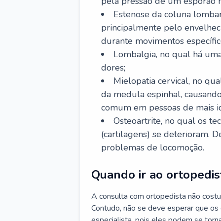
pela pressão de um esporão n
Estenose da coluna lombar
principalmente pelo envelhec
durante movimentos específic
Lombalgia, no qual há uma
dores;
Mielopatia cervical, no q
da medula espinhal, causando
comum em pessoas de mais i
Osteoartrite, no qual os te
(cartilagens) se deterioram. 
problemas de locomoção.
Quando ir ao ortopedis
A consulta com ortopedista não costu
Contudo, não se deve esperar que os
especialista, pois eles podem se torna