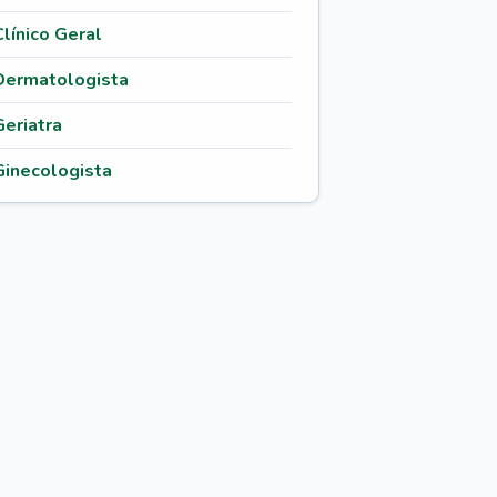
Clínico Geral
Dermatologista
Geriatra
Ginecologista