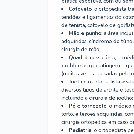
prática esportiva, com ou sem 
Cotovelo
: o ortopedista t
tendões e ligamentos do cotov
de tenista, cotovelo de golfis
Mão e punho
: a área incl
adquiridas, síndrome do túnel 
cirurgia de mão;
Quadril
: nessa área, o méd
problemas que atingem o quad
(muitas vezes causadas pela o
Joelho
: o ortopedista aval
diversos tipos de artrite e le
incluindo a cirurgia de joelho;
Pé e tornozelo
: o médico 
torto, e lesões adquiridas, co
cirurgia ortopédica em caso de
Pediatria
: o ortopedista p