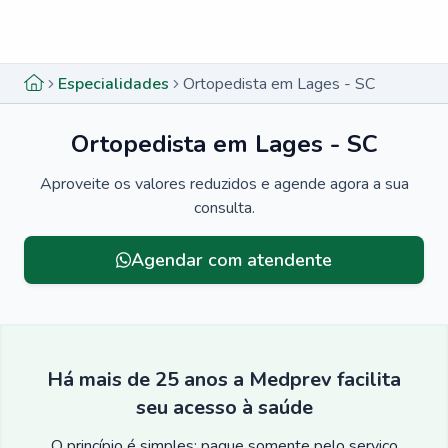
Menu lateral
Menu lateral
Especialidades
Ortopedista em Lages - SC
Ortopedista em Lages - SC
Aproveite os valores reduzidos e agende agora a sua
consulta.
Agendar com atendente
Há mais de 25 anos a Medprev facilita
seu acesso à saúde
O princípio é simples: pague somente pelo serviço