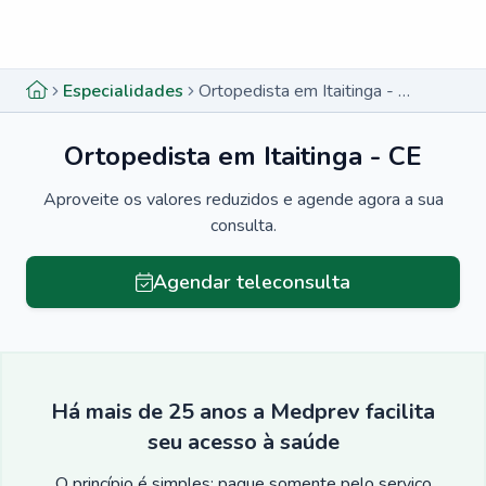
Menu lateral
Menu lateral
Especialidades
Ortopedista em Itaitinga - CE
Ortopedista em Itaitinga - CE
Aproveite os valores reduzidos e agende agora a sua
consulta.
Agendar teleconsulta
Há mais de 25 anos a Medprev facilita
seu acesso à saúde
O princípio é simples: pague somente pelo serviço