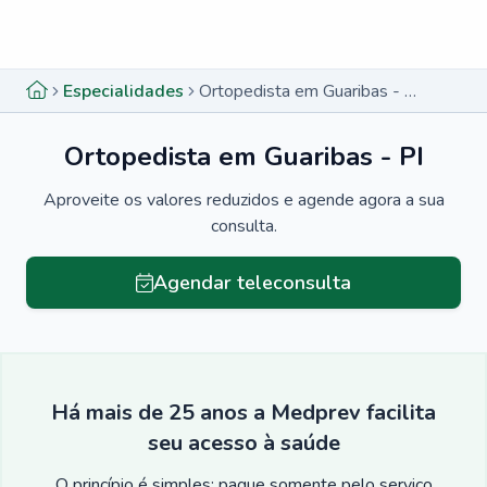
Menu lateral
Menu lateral
Especialidades
Ortopedista em Guaribas - PI
Ortopedista em Guaribas - PI
Aproveite os valores reduzidos e agende agora a sua
consulta.
Agendar teleconsulta
Há mais de 25 anos a Medprev facilita
seu acesso à saúde
O princípio é simples: pague somente pelo serviço