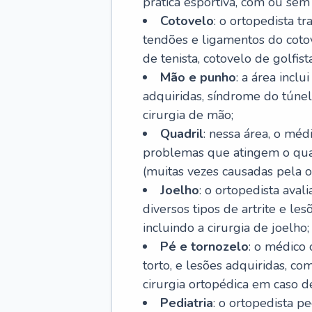
prática esportiva, com ou sem 
Cotovelo
: o ortopedista t
tendões e ligamentos do cotov
de tenista, cotovelo de golfis
Mão e punho
: a área incl
adquiridas, síndrome do túnel 
cirurgia de mão;
Quadril
: nessa área, o méd
problemas que atingem o quad
(muitas vezes causadas pela o
Joelho
: o ortopedista aval
diversos tipos de artrite e le
incluindo a cirurgia de joelho;
Pé e tornozelo
: o médico 
torto, e lesões adquiridas, co
cirurgia ortopédica em caso de
Pediatria
: o ortopedista p