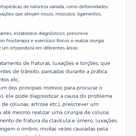
rtopédicas de natureza variada, como deformidades,
luxações que atinjam ossos, músculos, ligamentos,
 exames, estabelece diagnósticos, prescreve
isioterapia e exercícios físicos e realiza cirurgia
z um ortopedista em diferentes áreas:
ratamento de fraturas, luxações e torções, que
tes de trânsito, pancadas durante a prática
os etc.;
é um dos principais motivos para procurar o
so, ele pode diagnosticar a causa do problema
 de colunas, artrose etc.), prescrever um
até mesmo realizar uma cirurgia de coluna;
amento de fratura da clavícula e úmero, luxações,
atingem o ombro, muitas vezes causadas pela