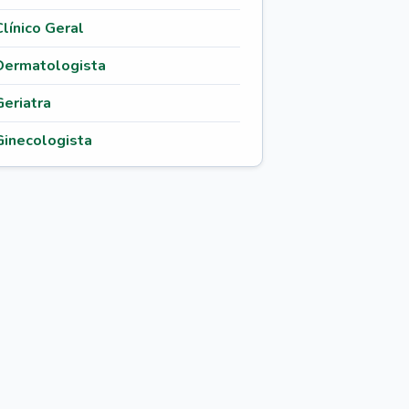
Clínico Geral
Dermatologista
Geriatra
Ginecologista