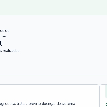
tos de
ames
l
 realizados
agnostica, trata e previne doenças do sistema