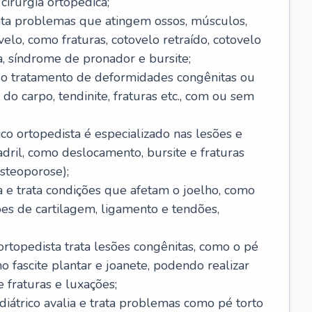
cirurgia ortopédica;
rata problemas que atingem ossos, músculos,
elo, como fraturas, cotovelo retraído, cotovelo
ta, síndrome de pronador e bursite;
ui o tratamento de deformidades congênitas ou
do carpo, tendinite, fraturas etc., com ou sem
ico ortopedista é especializado nas lesões e
ril, como deslocamento, bursite e fraturas
steoporose);
ia e trata condições que afetam o joelho, como
sões de cartilagem, ligamento e tendões,
ortopedista trata lesões congênitas, como o pé
mo fascite plantar e joanete, podendo realizar
 fraturas e luxações;
ediátrico avalia e trata problemas como pé torto