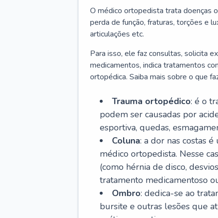
O médico ortopedista trata doenças o
perda de função, fraturas, torções e 
articulações etc.
Para isso, ele faz consultas, solicita
medicamentos, indica tratamentos como f
ortopédica. Saiba mais sobre o que fa
Trauma ortopédico
: é o t
podem ser causadas por aciden
esportiva, quedas, esmagament
Coluna
: a dor nas costas 
médico ortopedista. Nesse ca
(como hérnia de disco, desvios
tratamento medicamentoso ou 
Ombro
: dedica-se ao trat
bursite e outras lesões que 