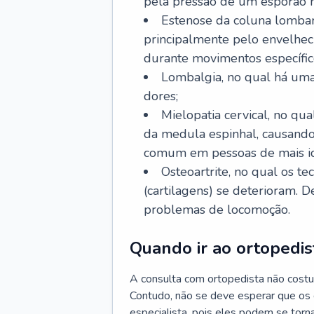
pela pressão de um esporão n
Estenose da coluna lombar
principalmente pelo envelhec
durante movimentos específic
Lombalgia, no qual há uma
dores;
Mielopatia cervical, no q
da medula espinhal, causando
comum em pessoas de mais i
Osteoartrite, no qual os te
(cartilagens) se deterioram. 
problemas de locomoção.
Quando ir ao ortopedis
A consulta com ortopedista não costu
Contudo, não se deve esperar que os
especialista, pois eles podem se torna