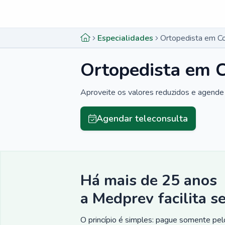
Menu lateral
Menu lateral
Especialidades
Ortopedista em C
Ortopedista em 
Aproveite os valores reduzidos e agende 
Agendar teleconsulta
Há mais de 25 anos
a Medprev facilita s
O princípio é simples: pague somente pelo