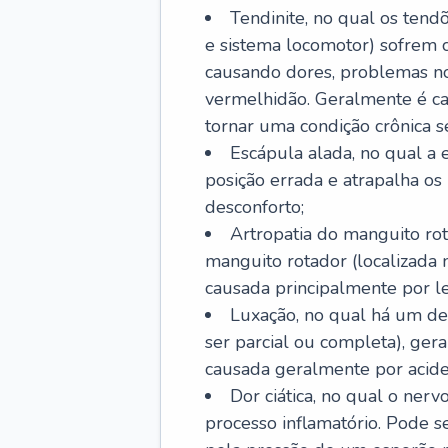
Tendinite, no qual os tendõ
e sistema locomotor) sofrem 
causando dores, problemas no
vermelhidão. Geralmente é ca
tornar uma condição crônica se
Escápula alada, no qual a e
posição errada e atrapalha o
desconforto;
Artropatia do manguito rot
manguito rotador (localizada
causada principalmente por les
Luxação, no qual há um de
ser parcial ou completa), ger
causada geralmente por aciden
Dor ciática, no qual o ner
processo inflamatório. Pode s