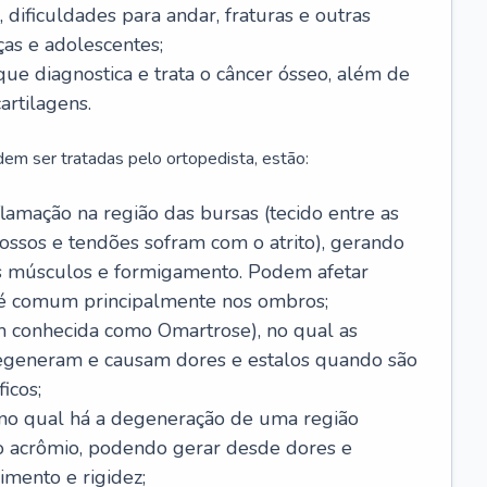
 dificuldades para andar, fraturas e outras
as e adolescentes;
 que diagnostica e trata o câncer ósseo, além de
artilagens.
em ser tratadas pelo ortopedista, estão:
flamação na região das bursas (tecido entre as
ossos e tendões sofram com o atrito), gerando
os músculos e formigamento. Podem afetar
 é comum principalmente nos ombros;
 conhecida como Omartrose), no qual as
degeneram e causam dores e estalos quando são
icos;
, no qual há a degeneração de uma região
e o acrômio, podendo gerar desde dores e
imento e rigidez;