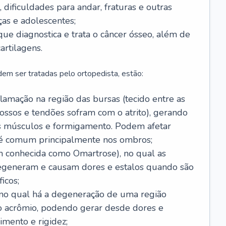
 dificuldades para andar, fraturas e outras
as e adolescentes;
 que diagnostica e trata o câncer ósseo, além de
artilagens.
em ser tratadas pelo ortopedista, estão:
flamação na região das bursas (tecido entre as
ossos e tendões sofram com o atrito), gerando
os músculos e formigamento. Podem afetar
 é comum principalmente nos ombros;
 conhecida como Omartrose), no qual as
degeneram e causam dores e estalos quando são
icos;
, no qual há a degeneração de uma região
e o acrômio, podendo gerar desde dores e
imento e rigidez;