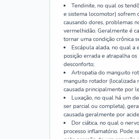
Tendinite, no qual os tendõ
e sistema locomotor) sofrem 
causando dores, problemas no
vermelhidão. Geralmente é ca
tornar uma condição crônica se
Escápula alada, no qual a e
posição errada e atrapalha o
desconforto;
Artropatia do manguito rot
manguito rotador (localizada
causada principalmente por les
Luxação, no qual há um de
ser parcial ou completa), ger
causada geralmente por aciden
Dor ciática, no qual o ner
processo inflamatório. Pode s