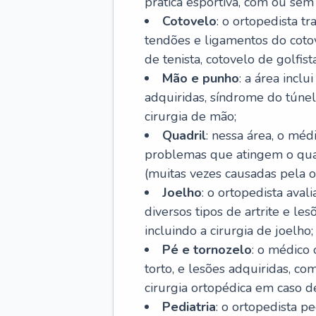
prática esportiva, com ou sem 
Cotovelo
: o ortopedista t
tendões e ligamentos do cotov
de tenista, cotovelo de golfis
Mão e punho
: a área incl
adquiridas, síndrome do túnel 
cirurgia de mão;
Quadril
: nessa área, o méd
problemas que atingem o quad
(muitas vezes causadas pela o
Joelho
: o ortopedista aval
diversos tipos de artrite e le
incluindo a cirurgia de joelho;
Pé e tornozelo
: o médico 
torto, e lesões adquiridas, co
cirurgia ortopédica em caso de
Pediatria
: o ortopedista p