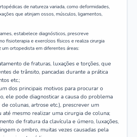
rtopédicas de natureza variada, como deformidades,
luxações que atinjam ossos, músculos, ligamentos,
 exames, estabelece diagnósticos, prescreve
isioterapia e exercícios físicos e realiza cirurgia
z um ortopedista em diferentes áreas:
ratamento de fraturas, luxações e torções, que
tes de trânsito, pancadas durante a prática
os etc.;
é um dos principais motivos para procurar o
so, ele pode diagnosticar a causa do problema
 de colunas, artrose etc.), prescrever um
até mesmo realizar uma cirurgia de coluna;
amento de fratura da clavícula e úmero, luxações,
atingem o ombro, muitas vezes causadas pela