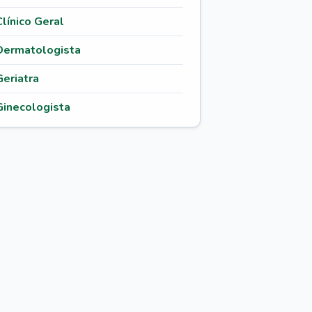
Clínico Geral
Dermatologista
Geriatra
Ginecologista