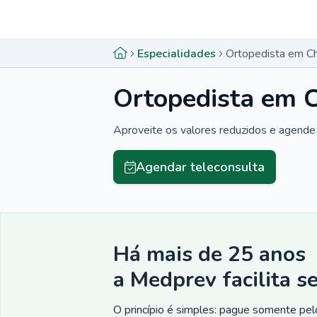
Menu lateral
Menu lateral
Especialidades
Ortopedista em C
Ortopedista em 
Aproveite os valores reduzidos e agende 
Agendar teleconsulta
Há mais de 25 anos
a Medprev facilita s
O princípio é simples: pague somente pelo