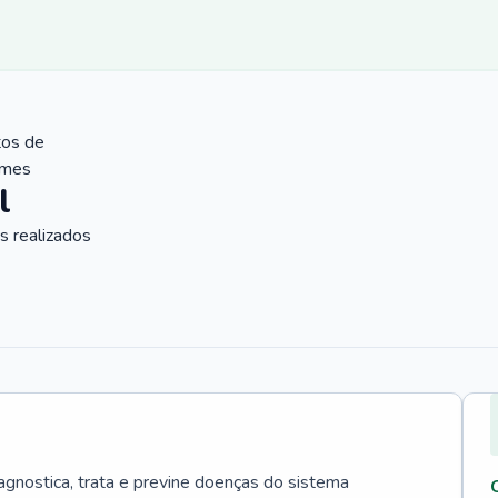
tos de
ames
l
 realizados
agnostica, trata e previne doenças do sistema