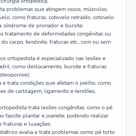
cirurgia ortopédica;
rata problemas que atingem ossos, músculos,
elo, como fraturas, cotovelo retraído, cotovelo
ta, síndrome de pronador e bursite;
ui o tratamento de deformidades congênitas ou
do carpo, tendinite, fraturas etc., com ou sem
ico ortopedista é especializado nas lesões e
ril, como deslocamento, bursite e fraturas
steoporose);
ia e trata condições que afetam o joelho, como
sões de cartilagem, ligamento e tendões,
ortopedista trata lesões congênitas, como o pé
mo fascite plantar e joanete, podendo realizar
 fraturas e luxações;
ediátrico avalia e trata problemas como pé torto