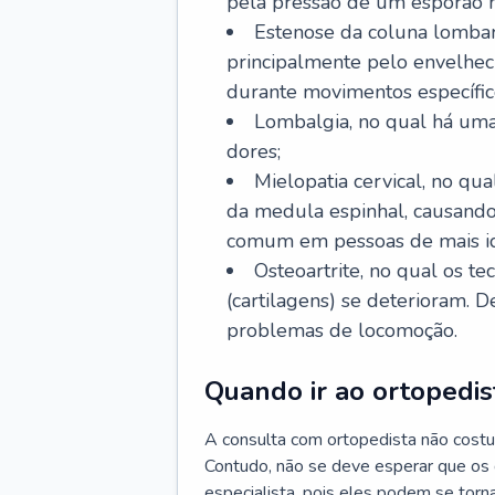
pela pressão de um esporão n
Estenose da coluna lombar
principalmente pelo envelhec
durante movimentos específic
Lombalgia, no qual há uma
dores;
Mielopatia cervical, no q
da medula espinhal, causando
comum em pessoas de mais i
Osteoartrite, no qual os te
(cartilagens) se deterioram. 
problemas de locomoção.
Quando ir ao ortopedis
A consulta com ortopedista não costu
Contudo, não se deve esperar que os
especialista, pois eles podem se torna