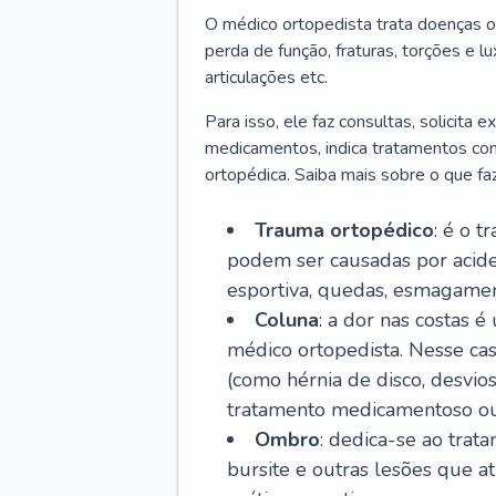
O médico ortopedista trata doenças o
perda de função, fraturas, torções e 
articulações etc.
Para isso, ele faz consultas, solicita
medicamentos, indica tratamentos como f
ortopédica. Saiba mais sobre o que fa
Trauma ortopédico
: é o t
podem ser causadas por aciden
esportiva, quedas, esmagament
Coluna
: a dor nas costas 
médico ortopedista. Nesse ca
(como hérnia de disco, desvios
tratamento medicamentoso ou 
Ombro
: dedica-se ao trat
bursite e outras lesões que 