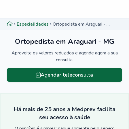
Menu lateral
Menu lateral
Especialidades
Ortopedista em Araguari - MG
Ortopedista em Araguari - MG
Aproveite os valores reduzidos e agende agora a sua
consulta.
Agendar teleconsulta
Há mais de 25 anos a Medprev facilita
seu acesso à saúde
O princípio é simples: pague somente pelo serviço