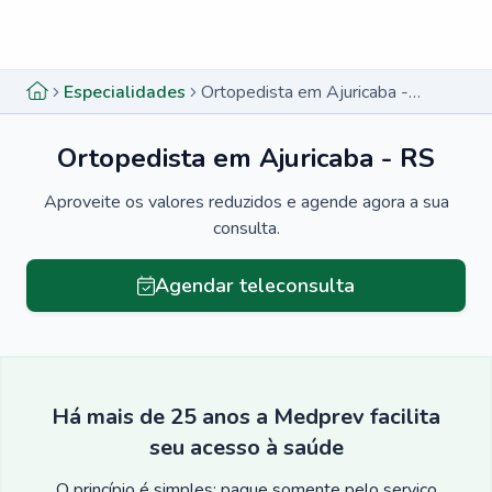
Menu lateral
Menu lateral
Especialidades
Ortopedista em Ajuricaba - RS
Ortopedista em Ajuricaba - RS
Aproveite os valores reduzidos e agende agora a sua
consulta.
Agendar teleconsulta
Há mais de 25 anos a Medprev facilita
seu acesso à saúde
O princípio é simples: pague somente pelo serviço