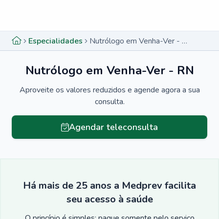
Menu lateral
Menu lateral
Especialidades
Nutrólogo em Venha-Ver - RN
Nutrólogo em Venha-Ver - RN
Aproveite os valores reduzidos e agende agora a sua
consulta.
Agendar teleconsulta
Há mais de 25 anos a Medprev facilita
seu acesso à saúde
O princípio é simples: pague somente pelo serviço