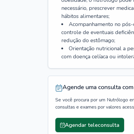
obesidade, o nutrólogo pode i
necessário, prescrever med
hábitos alimentares;
Acompanhamento no pós-ope
controle de eventuais deficiên
redução do estômago;
Orientação nutricional a p
com doença celíaca ou intolerân
Agende uma consulta com 
Se você procura por um
Nutrólogo
e
consultas e exames por valores aces
Agendar teleconsulta