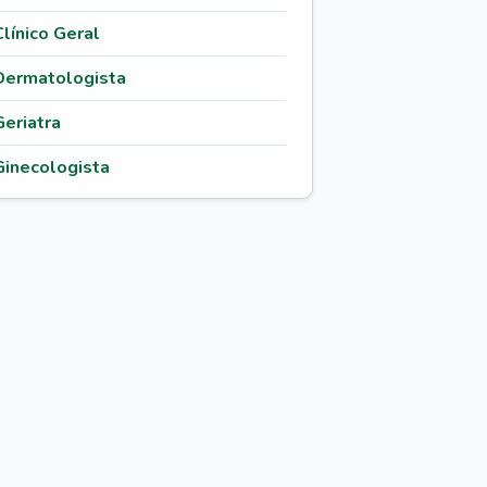
Clínico Geral
Dermatologista
Geriatra
Ginecologista