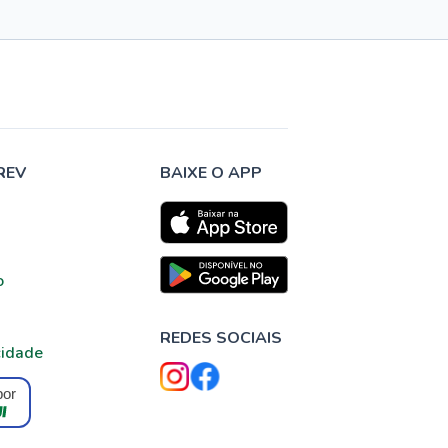
REV
BAIXE O APP
o
REDES SOCIAIS
cidade
por