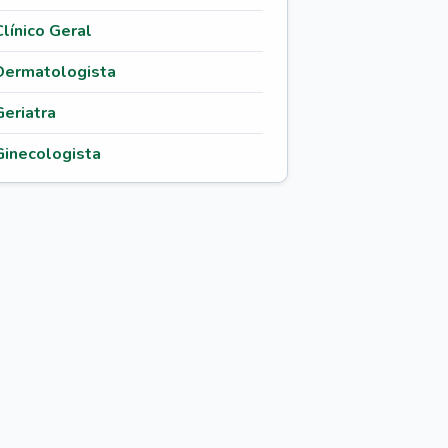
Clínico Geral
Dermatologista
Geriatra
Ginecologista