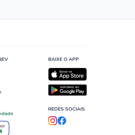
REV
BAIXE O APP
o
REDES SOCIAIS
cidade
por