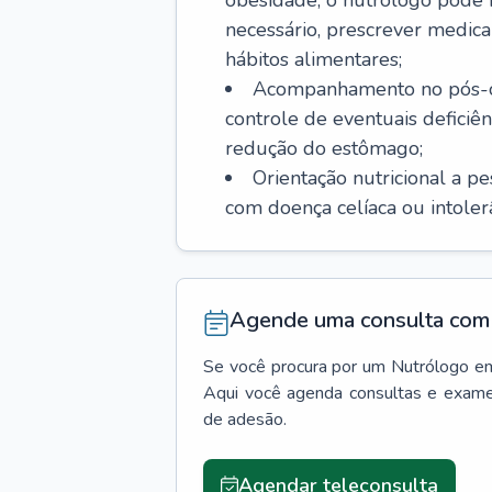
obesidade, o nutrólogo pode i
necessário, prescrever med
hábitos alimentares;
Acompanhamento no pós-ope
controle de eventuais deficiên
redução do estômago;
Orientação nutricional a p
com doença celíaca ou intolerân
Agende uma consulta com 
Se você procura por um
Nutrólogo
e
Aqui você agenda consultas e exame
de adesão.
Agendar teleconsulta