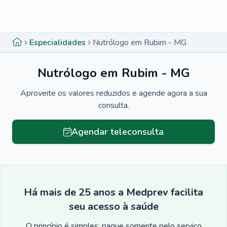
Menu lateral
Menu lateral
Especialidades
Nutrólogo em Rubim - MG
Nutrólogo em Rubim - MG
Aproveite os valores reduzidos e agende agora a sua
consulta.
Agendar teleconsulta
Há mais de 25 anos a Medprev facilita
seu acesso à saúde
O princípio é simples: pague somente pelo serviço