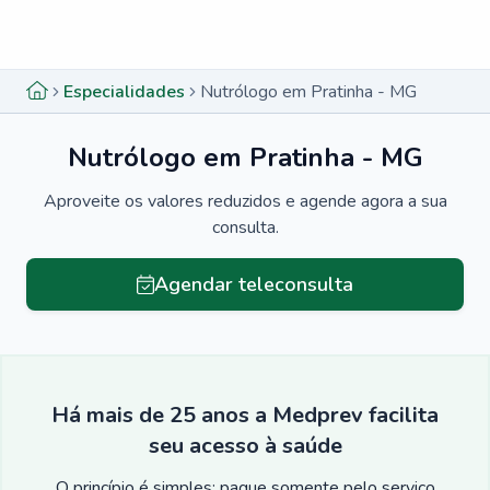
Menu lateral
Menu lateral
Especialidades
Nutrólogo em Pratinha - MG
Nutrólogo em Pratinha - MG
Aproveite os valores reduzidos e agende agora a sua
consulta.
Agendar teleconsulta
Há mais de 25 anos a Medprev facilita
seu acesso à saúde
O princípio é simples: pague somente pelo serviço