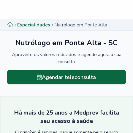
Menu lateral
Menu lateral
Especialidades
Nutrólogo em Ponte Alta - SC
Nutrólogo em Ponte Alta - SC
Aproveite os valores reduzidos e agende agora a sua
consulta.
Agendar teleconsulta
Há mais de 25 anos a Medprev facilita
seu acesso à saúde
O princípio é simples: pague somente pelo serviço