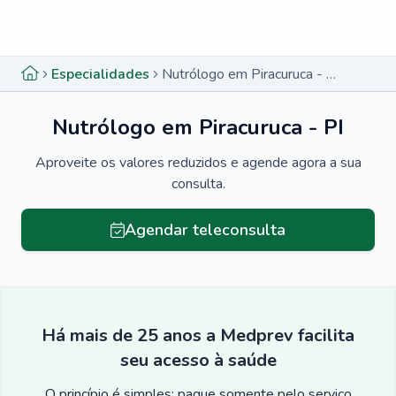
Menu lateral
Menu lateral
Especialidades
Nutrólogo em Piracuruca - PI
Nutrólogo em Piracuruca - PI
Aproveite os valores reduzidos e agende agora a sua
consulta.
Agendar teleconsulta
Há mais de 25 anos a Medprev facilita
seu acesso à saúde
O princípio é simples: pague somente pelo serviço