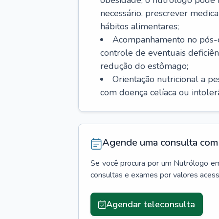
obesidade, o nutrólogo pode i
necessário, prescrever med
hábitos alimentares;
Acompanhamento no pós-ope
controle de eventuais deficiên
redução do estômago;
Orientação nutricional a p
com doença celíaca ou intolerân
Agende uma consulta com 
Se você procura por um
Nutrólogo
e
consultas e exames por valores aces
Agendar teleconsulta