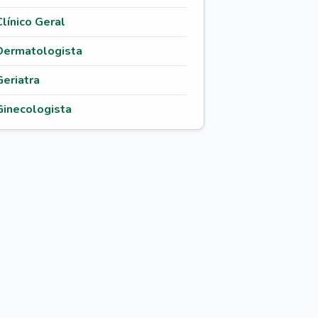
Clínico Geral
Dermatologista
Geriatra
Ginecologista