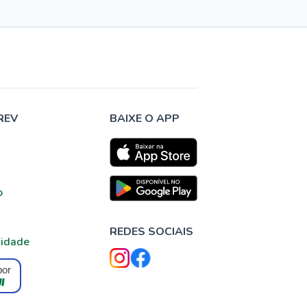
REV
BAIXE O APP
o
REDES SOCIAIS
cidade
por