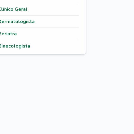
Clínico Geral
Dermatologista
Geriatra
Ginecologista