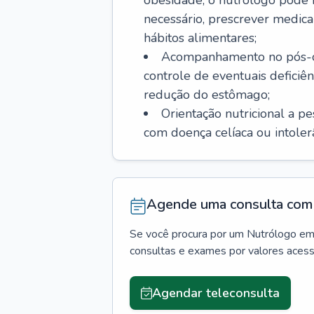
obesidade, o nutrólogo pode i
necessário, prescrever med
hábitos alimentares;
Acompanhamento no pós-ope
controle de eventuais deficiên
redução do estômago;
Orientação nutricional a p
com doença celíaca ou intolerân
Agende uma consulta com 
Se você procura por um
Nutrólogo
e
consultas e exames por valores aces
Agendar teleconsulta