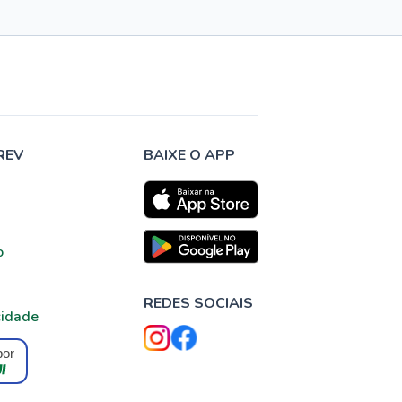
REV
BAIXE O APP
o
REDES SOCIAIS
cidade
por