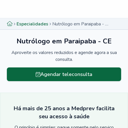
Menu lateral
Menu lateral
Especialidades
Nutrólogo em Paraipaba - CE
Nutrólogo em Paraipaba - CE
Aproveite os valores reduzidos e agende agora a sua
consulta.
Agendar teleconsulta
Há mais de 25 anos a Medprev facilita
seu acesso à saúde
O princípio é simples: pague somente pelo serviço