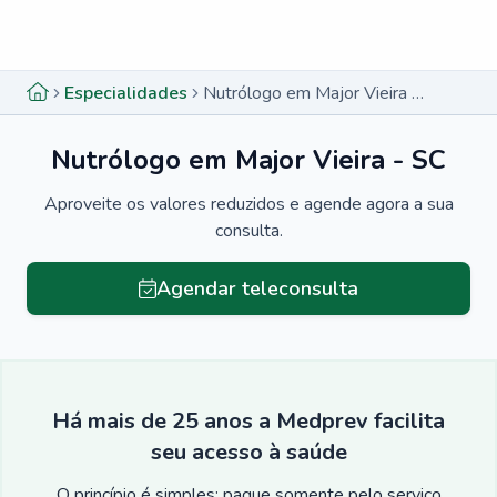
Menu lateral
Menu lateral
Especialidades
Nutrólogo em Major Vieira - SC
Nutrólogo em Major Vieira - SC
Aproveite os valores reduzidos e agende agora a sua
consulta.
Agendar teleconsulta
Há mais de 25 anos a Medprev facilita
seu acesso à saúde
O princípio é simples: pague somente pelo serviço