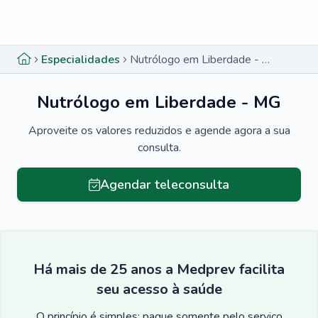
Menu lateral
Menu lateral
Especialidades
Nutrólogo em Liberdade - MG
Nutrólogo em Liberdade - MG
Aproveite os valores reduzidos e agende agora a sua
consulta.
Agendar teleconsulta
Há mais de 25 anos a Medprev facilita
seu acesso à saúde
O princípio é simples: pague somente pelo serviço