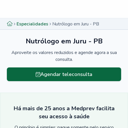
Menu lateral
Menu lateral
Especialidades
Nutrólogo em Juru - PB
Nutrólogo em Juru - PB
Aproveite os valores reduzidos e agende agora a sua
consulta.
Agendar teleconsulta
Há mais de 25 anos a Medprev facilita
seu acesso à saúde
O princípio é simples: pague somente pelo serviço