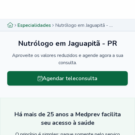
Menu lateral
Menu lateral
Especialidades
Nutrólogo em Jaguapitã - PR
Nutrólogo em Jaguapitã - PR
Aproveite os valores reduzidos e agende agora a sua
consulta.
Agendar teleconsulta
Há mais de 25 anos a Medprev facilita
seu acesso à saúde
O princípio é simples: pague somente pelo serviço