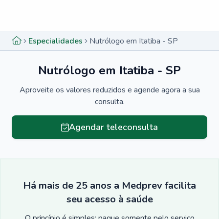
Menu lateral
Menu lateral
Especialidades
Nutrólogo em Itatiba - SP
Nutrólogo em Itatiba - SP
Aproveite os valores reduzidos e agende agora a sua
consulta.
Agendar teleconsulta
Há mais de 25 anos a Medprev facilita
seu acesso à saúde
O princípio é simples: pague somente pelo serviço