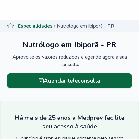
Menu lateral
Menu lateral
Especialidades
Nutrólogo em Ibiporã - PR
Nutrólogo em Ibiporã - PR
Aproveite os valores reduzidos e agende agora a sua
consulta.
Agendar teleconsulta
Há mais de 25 anos a Medprev facilita
seu acesso à saúde
O princípio é simples: pague somente pelo serviço