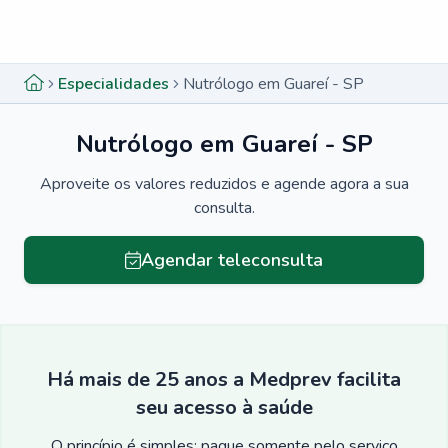
Menu lateral
Menu lateral
Especialidades
Nutrólogo em Guareí - SP
Nutrólogo em Guareí - SP
Aproveite os valores reduzidos e agende agora a sua
consulta.
Agendar teleconsulta
Há mais de 25 anos a Medprev facilita
seu acesso à saúde
O princípio é simples: pague somente pelo serviço