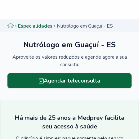
Menu lateral
Menu lateral
Especialidades
Nutrólogo em Guaçuí - ES
Nutrólogo em Guaçuí - ES
Aproveite os valores reduzidos e agende agora a sua
consulta.
Agendar teleconsulta
Há mais de 25 anos a Medprev facilita
seu acesso à saúde
O princípio é simples: pague somente pelo serviço