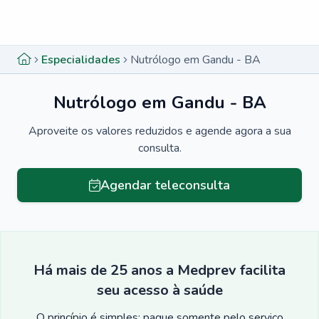
Menu lateral
Menu lateral
Especialidades
Nutrólogo em Gandu - BA
Nutrólogo em Gandu - BA
Aproveite os valores reduzidos e agende agora a sua
consulta.
Agendar teleconsulta
Há mais de 25 anos a Medprev facilita
seu acesso à saúde
O princípio é simples: pague somente pelo serviço