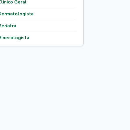
Clínico Geral
Dermatologista
Geriatra
Ginecologista