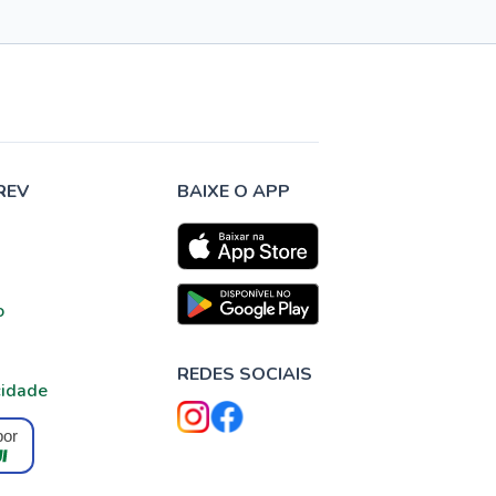
REV
BAIXE O APP
o
REDES SOCIAIS
cidade
por