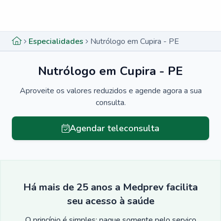
Menu lateral
Menu lateral
Especialidades
Nutrólogo em Cupira - PE
Nutrólogo em Cupira - PE
Aproveite os valores reduzidos e agende agora a sua
consulta.
Agendar teleconsulta
Há mais de 25 anos a Medprev facilita
seu acesso à saúde
O princípio é simples: pague somente pelo serviço