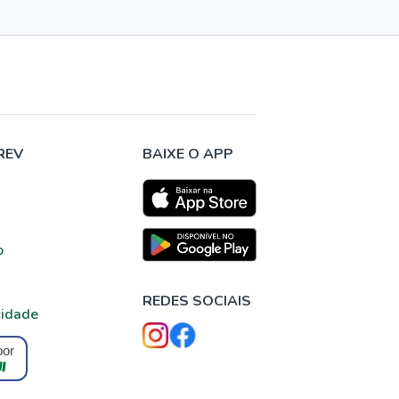
REV
BAIXE O APP
o
REDES SOCIAIS
cidade
por