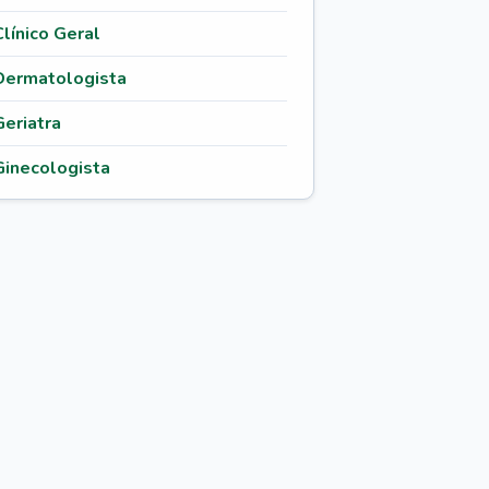
Clínico Geral
Dermatologista
Geriatra
Ginecologista