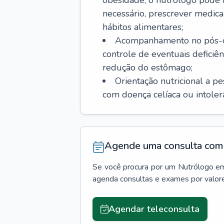
obesidade, o nutrólogo pode i
necessário, prescrever med
hábitos alimentares;
Acompanhamento no pós-ope
controle de eventuais deficiên
redução do estômago;
Orientação nutricional a p
com doença celíaca ou intolerân
Agende uma consulta com 
Se você procura por um
Nutrólogo
e
agenda consultas e exames por valor
Agendar teleconsulta