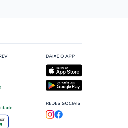
REV
BAIXE O APP
o
REDES SOCIAIS
cidade
por