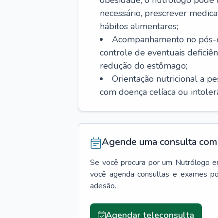
obesidade, o nutrólogo pode i
necessário, prescrever med
hábitos alimentares;
Acompanhamento no pós-ope
controle de eventuais deficiên
redução do estômago;
Orientação nutricional a p
com doença celíaca ou intolerân
Agende uma consulta com 
Se você procura por um
Nutrólogo
e
você agenda consultas e exames po
adesão.
Agendar teleconsulta