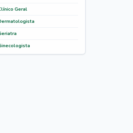
Clínico Geral
Dermatologista
Geriatra
Ginecologista