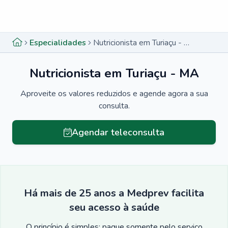
Menu lateral
Menu lateral
Especialidades
Nutricionista em Turiaçu - MA
Nutricionista em Turiaçu - MA
Aproveite os valores reduzidos e agende agora a sua
consulta.
Agendar teleconsulta
Há mais de 25 anos a Medprev facilita
seu acesso à saúde
O princípio é simples: pague somente pelo serviço