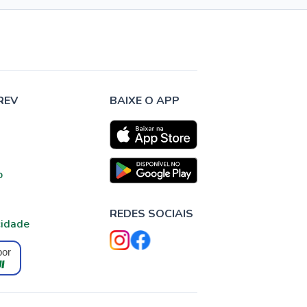
REV
BAIXE O APP
o
REDES SOCIAIS
cidade
por