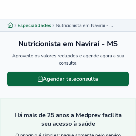
Menu lateral
Menu lateral
Especialidades
Nutricionista em Naviraí - MS
Nutricionista em Naviraí - MS
Aproveite os valores reduzidos e agende agora a sua
consulta.
Agendar teleconsulta
Há mais de 25 anos a Medprev facilita
seu acesso à saúde
O princípio é simples: pague somente pelo serviço