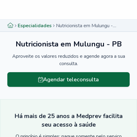
Menu lateral
Menu lateral
Especialidades
Nutricionista em Mulungu - PB
Nutricionista em Mulungu - PB
Aproveite os valores reduzidos e agende agora a sua
consulta.
Agendar teleconsulta
Há mais de 25 anos a Medprev facilita
seu acesso à saúde
O princípio é simples: pague somente pelo serviço