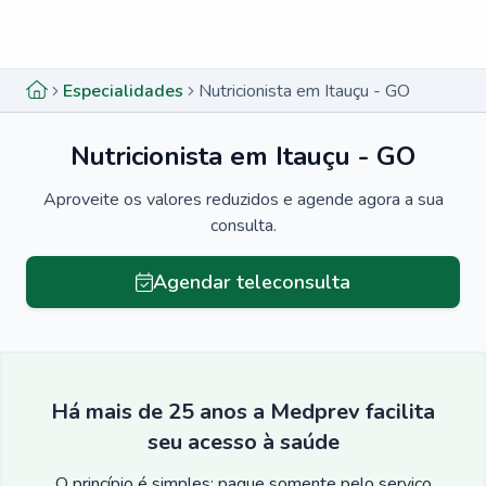
Menu lateral
Menu lateral
Especialidades
Nutricionista em Itauçu - GO
Nutricionista em Itauçu - GO
Aproveite os valores reduzidos e agende agora a sua
consulta.
Agendar teleconsulta
Há mais de 25 anos a Medprev facilita
seu acesso à saúde
O princípio é simples: pague somente pelo serviço