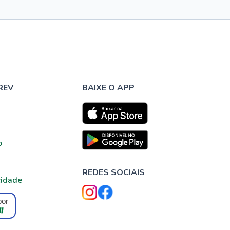
REV
BAIXE O APP
o
REDES SOCIAIS
cidade
por