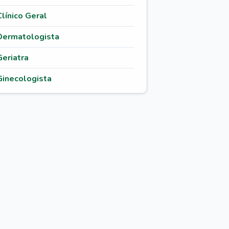
Clínico Geral
Dermatologista
Geriatra
Ginecologista