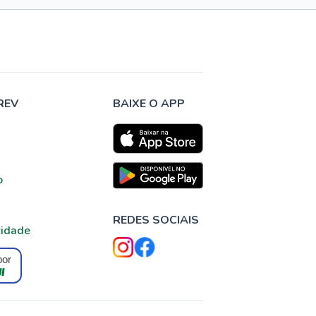
REV
BAIXE O APP
o
REDES SOCIAIS
cidade
por