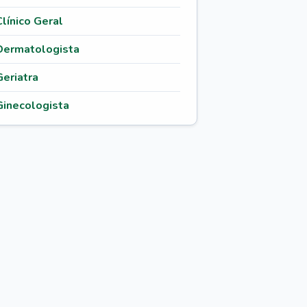
Clínico Geral
Dermatologista
Geriatra
Ginecologista