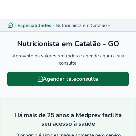
Menu lateral
Menu lateral
Especialidades
Nutricionista em Catalão - GO
Nutricionista em Catalão - GO
Aproveite os valores reduzidos e agende agora a sua
consulta.
Agendar teleconsulta
Há mais de 25 anos a Medprev facilita
seu acesso à saúde
O princípio é simples: pague somente pelo serviço